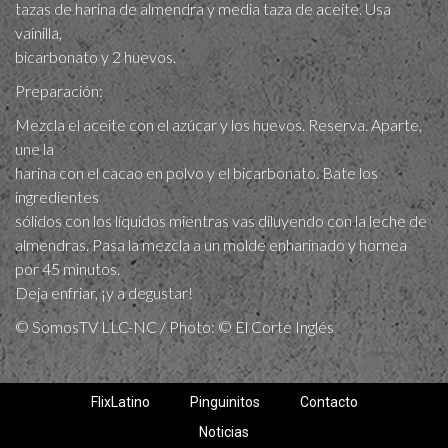
tazas de harina de almendra y media taza de aceite. Usa
vainilla,
bicarbonato y 2 huevos.
Preparación:
Mezcla el aceite con el azúcar y los huevos. Reserva. Aparte,
une la
harina con el cacao en polvo y el bicarbonato. Bate los
ingredientes
sólidos con los líquidos mientras vas diluyendo con la leche de
almendras. Pasa la mezcla a un molde enharinado y hornea
por 45 minutos.
Deja enfriar, ¡y a degustar!
© SomosTV LLC-NC / Photo: © El Corte Inglés
FlixLatino
Pinguinitos
Contacto
Noticias