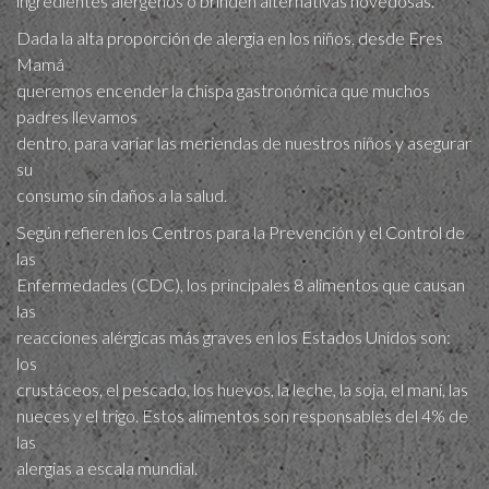
ingredientes alérgenos o brinden alternativas novedosas.
Dada la alta proporción de alergia en los niños, desde Eres
Mamá
queremos encender la chispa gastronómica que muchos
padres llevamos
dentro, para variar las meriendas de nuestros niños y asegurar
su
consumo sin daños a la salud.
Según refieren los Centros para la Prevención y el Control de
las
Enfermedades (CDC), los principales 8 alimentos que causan
las
reacciones alérgicas más graves en los Estados Unidos son:
los
crustáceos, el pescado, los huevos, la leche, la soja, el maní, las
nueces y el trigo. Estos alimentos son responsables del 4% de
las
alergias a escala mundial.