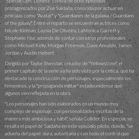
"Special Ops: Lioness" consta de ocho episodios
protagonizados por Zoe Saldaña, conocida por actuar en
películas como "Avatar" y "Guardianes de la galaxia / Guardians
of the galaxy". Entre el reparto se encuentran actrices como
Nicole Kidman, Laysla De Oliveira, LaMonica Garrett y
Stephanie Nur, además de contar con otros profesionales
como Michael Kelly, Morgan Freeman, Dave Annable, James
Jordan y Austin Hebert.
Dirigida por Taylor Sheridan, creador de "Yellowstone", el
primer capítulo de la serie ya ha sido visto por la crítica, que ha
destacado la construcción de personajes, especialmente los
femeninos, y la "propaganda militar" estadounidense que
algunos ven reflejada en la obra.
"Los personajes han sido elaborados en un mundo muy
complejo de espionaje, con personalidades escritas de la
manera más ambiciosa y hábil", señala Collider. En especial, se
resalta el papel de Saldaña en este episodio piloto, donde, "se
adueña del papel: dura, autoritaria y con todo el control que