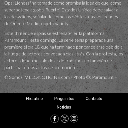
Ops: Lioness" ha tomado como premisa la idea de que, como
superpotencia global "fuerte", Estados Unidos debe salvar a
los desvalidos, señalando como los débiles a las sociedades
de Oriente Medio, objeta Variety.
Este thriller de espías se estrenab< en la plataforma
Paramount + este domingo. La serie tenía preparada una
première el día 18, que ha terminado por cancelarse debido a
la huelga de actores convocada días atrás. Con la protesta, los
actores deben no solo dejar de trabajar sino también de
participar en los actos de promoción.
© SomosTV LLC-NOTICINE.com / Photo ©: Paramount +
FlixLatino
Pinguinitos
Contacto
Noticias