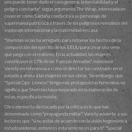
uno puede tener dado el caos general, la inestabilidad y el
peligro constante", según argumenta The Wrap, interesada en
conocer cómo Saldaña conducirá a su personaje de
supermamá patriótica a través de los peligrosos remolinos del
espionaje internacional y la maternidad en casa.
"Sheridan se las ha arreglado para retomar los hechos de la
composición del ejército de los EEUU para crear una serie
que juega con el realismo. En la actualidad, las mujeres
constituyen el 17% de las Fuerzas Armadas", menciona
Variety en referencia a cómo el director ha construido en el
pasado y ahora a las mujeres en sus obras. Sin embargo, que
"Special Ops: Lioness" tenga más protagonistas femeninas no
significa que Sheridan haya mejorado en la elaboración de
estas, especifica la revista.
Otro elemento destacado por la crítica es lo que han
denominado como "propaganda militar". Variety advierte a sus
lectores que, "si no estás de acuerdo con la visión hegemónica
estadounidense, entonces esta serie no es para ti". "Special