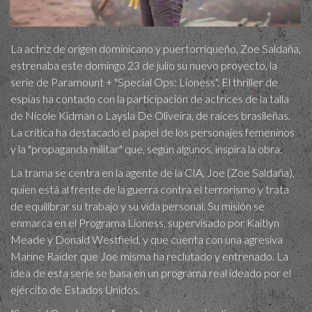
La actriz de origen dominicano y puertorriqueño, Zoe Saldaña,
estrenaba este domingo 23 de julio su nuevo proyecto, la
serie de Paramount + "Special Ops: Lioness". El thriller de
espías ha contado con la participación de actrices de la talla
de Nicole Kidman o Laysla De Oliveira, de raíces brasileñas.
La crítica ha destacado el papel de los personajes femeninos
y la "propaganda militar" que, según algunos, inspira la obra.
La trama se centra en la agente de la CIA, Joe (Zoe Saldaña),
quien está al frente de la guerra contra el terrorismo y trata
de equilibrar su trabajo y su vida personal. Su misión se
enmarca en el Programa Lioness, supervisado por Kaitlyn
Meade y Donald Westfield, y que cuenta con una agresiva
Marine Raider que Joe misma ha reclutado y entrenado. La
idea de esta serie se basa en un programa real ideado por el
ejército de Estados Unidos.