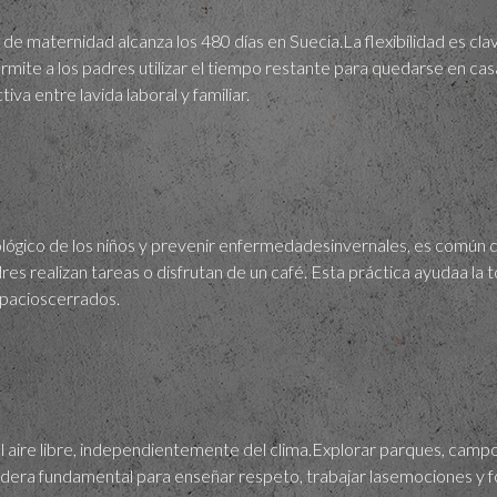
de maternidad alcanza los 480 días en Suecia.La flexibilidad es cla
rmite a los padres utilizar el tiempo restante para quedarse en ca
va entre lavida laboral y familiar.
ógico de los niños y prevenir enfermedadesinvernales, es común d
dres realizan tareas o disfrutan de un café. Esta práctica ayudaa la to
spacioscerrados.
l aire libre, independientemente del clima.Explorar parques, campo
idera fundamental para enseñar respeto, trabajar lasemociones y f