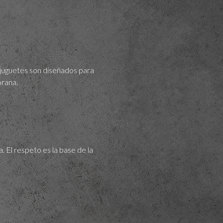
s juguetes son diseñados para
prana.
 El respeto es la base de la