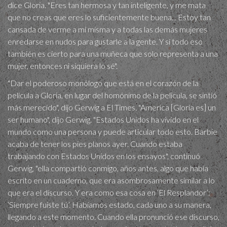
dice Gloria. "Eres tan hermosa y tan inteligente, y me mata
que no creas que eres lo suficientemente buena... Estoy tan
cansada de verme a mí misma y a todas las demás mujeres
enredarse en nudos para gustarle a la gente. Y si todo eso
también es cierto para una muñeca que solo representa a una
mujer, entonces ni siquiera lo sé".
"Dar el poderoso monólogo que está en el corazón de la
película a Gloria, en lugar del homónimo de la película, se sintió
más merecido", dijo Gerwig a El Times. "America [Gloria es] un
ser humano", dijo Gerwig. "Estados Unidos ha vivido en el
mundo como una persona y puede articular todo esto. Barbie
acaba de tener los pies planos ayer. Cuando estaba
trabajando con Estados Unidos en los ensayos", continuó
Gerwig, "ella compartió conmigo, años antes, algo que había
escrito en un cuaderno, que era asombrosamente similar a lo
que era el discurso. Y era como esa cosa en ‘El Resplandor’:
‘Siempre fuiste tú’. Habíamos estado, cada uno a su manera,
llegando a este momento. Cuando ella pronunció ese discurso,