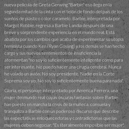
nueva película de Greta Gerwing "Barbie" eso llega en la
segunda mitad de la cinta con el telón de fondo del país de los
sueños de plástico color caramelo. Barbie, interpretada por
Margot Robbie, regresa a Barbie Landia después de una
breve y sorprendente experiencia en el mundo real. Está
abatida por los cambios que acaba de experimentar su utopía
feminista cuando Ken (Ryan Gosling) y los demás se han hecho
cargo y sus nuevos sentimientos de insuficiencia la
atormentan "no soy lo suficientemente inteligente como para
ser interesante. No puedo hacer una cirugía cerebral. Nunca
he volado un avión. No soy presidente. Nadie en la Corte
Suprema soy yo. No soy lo suficientemente buena para nada".
Gloria, el personaje interpretado por America Ferrera, una
mujer del mundo real cuyas oscuras fantasías sobre Barbie
han puesto en marcha la crisis de la muñeca, consuela y
tranquiliza a Barbie con un poderoso discurso que describe
las expectativas enloquecedoras y contradictorias que las
mujeres deben negociar. "Es literalmente imposible ser mujer",