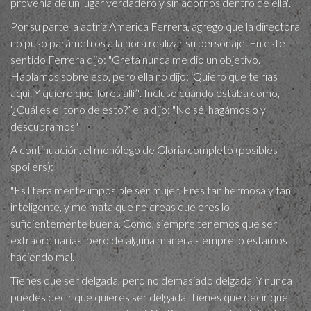
provenía de un lugar verdadero y sin adornos dentro de ella".
Por su parte la actriz America Ferrera, agregó que la directora
no puso parámetros a la hora realizar su personaje. En este
sentido Ferrera dijo: "Greta nunca me dio un objetivo.
Hablamos sobre eso, pero ella no dijo: ‘Quiero que te rías
aquí. Y quiero que llores allí’". Incluso cuando estaba como,
‘¿Cuál es el tono de esto?’ ella dijo: "No sé, hagámoslo y
descubramos".
A continuación, el monólogo de Gloria completo (posibles
spoilers):
"Es literalmente imposible ser mujer. Eres tan hermosa y tan
inteligente, y me mata que no creas que eres lo
suficientemente buena. Como, siempre tenemos que ser
extraordinarias, pero de alguna manera siempre lo estamos
haciendo mal.
Tienes que ser delgada, pero no demasiado delgada. Y nunca
puedes decir que quieres ser delgada. Tienes que decir que