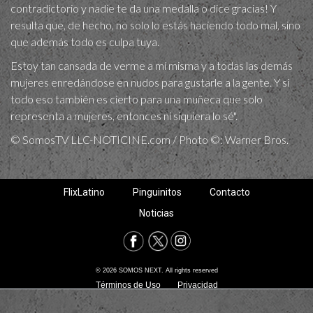
contradictorio y nadie te da una medalla o dice gracias! Y
resulta que, de hecho, no solo lo estás haciendo todo mal, sino
que además todo es culpa tuya.
Estoy tan cansada de verme a mí misma y a todas las demás
mujeres enredándose en nudos para gustarle a la gente. Y si
todo eso también es cierto para una muñeca que solo
representa a mujeres, entonces ni siquiera lo sé".
© SomosTV LLC-NOTICINE.com / Photo ©: Warner Bros.
FlixLatino
Pinguinitos
Contacto
Noticias
© 2026 SOMOS NEXT. All rights reserved
Términos de Uso
Privacidad