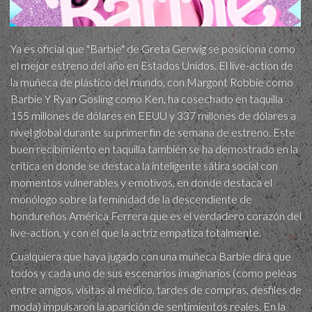
Ya es oficial que "Barbie" de Greta Gerwig se posiciona como
el mejor estreno del año en Estados Unidos. El live-action de
la muñeca de plástico del mundo, con Margont Robbie como
Barbie Y Ryan Gosling como Ken, ha cosechado en taquilla
155 millones de dólares en EEUU y 337 millones de dólares a
nivel global durante su primer fin de semana de estreno. Este
buen recibimiento en taquilla también se ha demostrado en la
crítica en donde se destaca la inteligente sátira social con
momentos vulnerables y emotivos, en donde destaca el
monólogo sobre la feminidad de la descendiente de
hondureños América Ferrera que es el verdadero corazón del
live-action, y con el que la actriz empatiza totalmente.
Cualquiera que haya jugado con una muñeca Barbie dirá que
todos y cada uno de sus escenarios imaginarios (como peleas
entre amigos, visitas al médico, tardes de compras, desfiles de
moda) impulsaron la aparición de sentimientos reales. En la