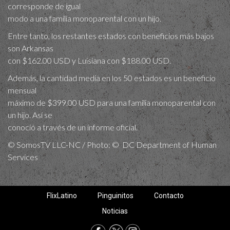
corresponde de igual
modo a una familia monoparental con un hijo.
Entre tanto, los restantes estados con beneficios más bajos
son Arkansas
con $162.00 USD y Luisiana con $188.00 USD.
Además, la cantidad media en los 50 estados es un beneficio
mensual
máximo de $399.00 USD para una familia monoparental con
un hijo. Así se
conoció a través de un informe oficial.
© SomosTV LLC-NC / Photo: © DC Department of Human
Services
FlixLatino
Pinguinitos
Contacto
Noticias