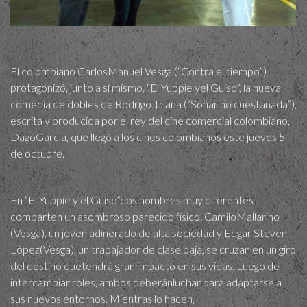
El colombiano CarlosManuel Vesga (“Contra el tiempo”)
protagonizó, junto a sí mismo, “El Yuppie yel Guiso”, la nueva
comedia de dobles de Rodrigo Triana (“Soñar no cuestanada”),
escrita y producida por el rey del cine comercial colombiano,
DagoGarcía, que llegó a los cines colombianos este jueves 5
de octubre.
En “El Yuppie y el Guiso”dos hombres muy diferentes
comparten un asombroso parecido físico. CamiloMallarino
(Vesga), un joven adinerado de alta sociedad y Edgar Steven
López(Vesga), un trabajador de clase baja, se cruzan en un giro
del destino quetendrá gran impacto en sus vidas. Luego de
intercambiar roles, ambos deberánluchar para adaptarse a
sus nuevos entornos. Mientras lo hacen,