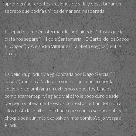
aprenderándiferentes lecciones de vida y descubrirán un
secreto que podría unirlos demanera inesperada.
El reparto también loforman Julián Caicedo (“Hasta que la
plata nos separe”), Nicole Santamaría (“ElCartel de los Sapos -
El Origen”) y Alejandra Villafañe (“La Nieta elegida”),entre
otros.
La película, producida yguionizada por Dago García (“El
paseo”), muestra “a dos personajes que nacieronen la
sociedad colombiana en extremos opuestos. Uno es
completamenteprivilegiado y al otro le tocó duro desde
pequeño y obviamente estos contextoslos han definido a
ellos hasta la adultez. Eso hace que cuando se encuentren,el
choque sea aún más explosivo y más cómico”, dijo Vesga a
Produ.