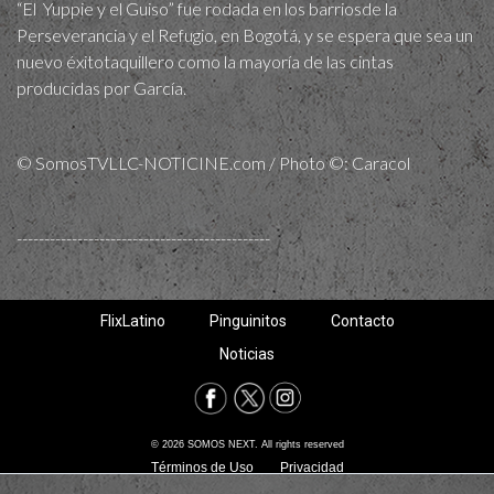
“El Yuppie y el Guiso” fue rodada en los barriosde la
Perseverancia y el Refugio, en Bogotá, y se espera que sea un
nuevo éxitotaquillero como la mayoría de las cintas
producidas por García.
© SomosTVLLC-NOTICINE.com / Photo ©: Caracol
----------------------------------------------
FlixLatino
Pinguinitos
Contacto
Noticias
© 2026 SOMOS NEXT. All rights reserved
Términos de Uso
Privacidad