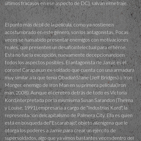
últimos fracasos en ese aspecto de DC), salvan elmetraje.
El punto más débil de la película, como ya nostienen
acostumbrado en este género, son los antagonistas. Pocas
veces se hansabido presentar enemigos con motivaciones
reales, que presenten un desafíointelectual para el héroe.
Esta no fue la excepción, nuevamente decepcionandoen
todos los aspectos posibles. El antagonista de Jamie es el
coronel Carapax,un ex-soldado que cuenta con una armadura
muy similar a la que tenía ObadiahStane (Jeff Bridges) o Iron
Monger, enemigo de Iron Man en su primera película(Iron
man, 2008). Aunque el cerebro detrás de todo es Victoria
Kord,interpretada por la mismísima Susan Sarandon (Thelma
y Louise, 1991),empresaria a cargo de "Industrias Kord", la
representación delcapitalismo de Palmera City. Ella es quien
está en búsqueda del"Escarabajo", objeto alienígena que le
otorga los poderes a Jamie,para crear un ejército de
supersoldados, algo que ya vimos bastantes vecesdentro del