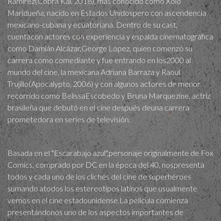
Ramírez(Cobra Kai, 2018), más conocido como Xolo
Maridueña, nacido en Estados Unidospero con ascendencia
mexicano-cubana y ecuatoriana. Dentro de su cast,
cuentacon actores con experiencia y espalda cinematográfica
como Damián Alcázar,George Lopez, quien comenzó su
carrera como comediante y fue entrando en los2000 al
mundo del cine, la mexicana Adriana Barraza y Raoul
Trujillo(Apocalypto, 2006) y con algunos actores de menor
recorrido como BelissaEscobedo y Bruna Marquezine, actriz
brasileña que debutó en el cine después deuna carrera
prometedora en series de televisión.
Basada en el "Escarabajo azul",personaje originalmente de Fox
Comics, comprado por DC en la época del 40, nospresenta
todos y cada uno de los clichés del cine de superhéroes
sumando atodos los estereotipos latinos que usualmente
vemos en el cine estadounidense.La película comienza
presentándonos uno de los aspectos importantes de