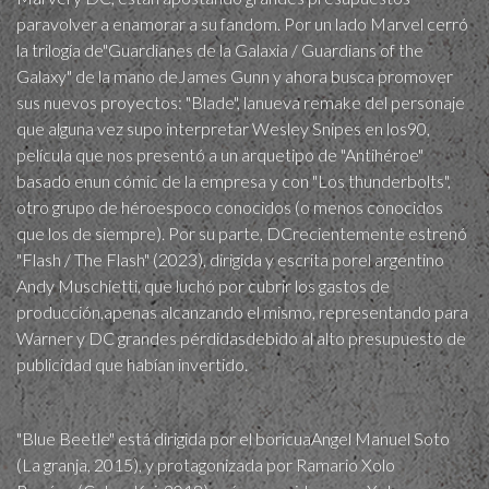
paravolver a enamorar a su fandom. Por un lado Marvel cerró
la trilogía de"Guardianes de la Galaxia / Guardians of the
Galaxy" de la mano deJames Gunn y ahora busca promover
sus nuevos proyectos: "Blade", lanueva remake del personaje
que alguna vez supo interpretar Wesley Snipes en los90,
película que nos presentó a un arquetipo de "Antihéroe"
basado enun cómic de la empresa y con "Los thunderbolts",
otro grupo de héroespoco conocidos (o menos conocidos
que los de siempre). Por su parte, DCrecientemente estrenó
"Flash / The Flash" (2023), dirigida y escrita porel argentino
Andy Muschietti, que luchó por cubrir los gastos de
producción,apenas alcanzando el mismo, representando para
Warner y DC grandes pérdidasdebido al alto presupuesto de
publicidad que habían invertido.
"Blue Beetle" está dirigida por el boricuaAngel Manuel Soto
(La granja, 2015), y protagonizada por Ramario Xolo