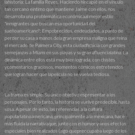
lahistoria: La familia Reyes. Haciendo hincapié en el vínculo
tan cercano eíntimo que mantiene Jaime con ellos, nos
desarrolla una problemática económicaal mejor estilo
"inmigrantes que buscan esa oportunidad del
sueñoamericano": Empobrecidos, endeudados, a punto de
perder su casa a manos dela gran empresa maligna que reina
el mercado de Palmera City, esta ciudadficticia con grandes
semejanzas a Miami en sus playas y su gran afluencialatina. La
dinámica entre ellos está muy bien lograda, con chistes
ycomentarios graciosos, momentos cómicos entretenidos
que logran hacer que lapelícula no se vuelva tediosa.
La trama es simple. Su único objetivo espresentar a los
personajes. Por lo tanto, la historia se vuelve predecible,hasta
sosa. A pesar de esto, las referencias a la cultura
popularlatinoamericana, principalmente a la mexicana, hace
más fluida la narrativaque, junto con el humor y unos efectos
especiales bien realizados (algo quepreocupaba luego de los