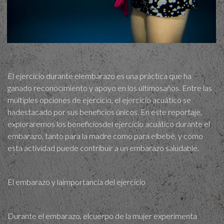
El ejercicio durante elembarazo es una práctica que ha
ganado reconocimiento y apoyo en los últimosaños. Entre las
múltiples opciones de ejercicio, el ejercicio acuático se
hadestacado por sus beneficios únicos. En este reportaje,
exploraremos los beneficiosdel ejercicio acuático durante el
embarazo, tanto para la madre como para elbebé, y cómo
esta actividad puede contribuir a un embarazo saludable.
El embarazo y laimportancia del ejercicio
Durante el embarazo, elcuerpo de la mujer experimenta