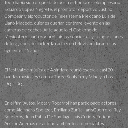
Todo había sido orquestado por tres hombres, elempresario
Eduardo López Negrete, el promotor deportivo Justino
Compeán y elproductor de Telesistema Mexicano Luis de
Llano Macedo, quienes querían centrarel evento en las
carreras de coches. Ante aquello el Gobierno de
Méxicoterminaría por prohibir los conciertos y las apariciones
de los grupos de rocken la radio y en televisión durante los
siguientes 15 años.
El festival de música de Avándaro reunió esedía a casi 20
bandas musicales como a Three Souls in my Mind y a Los
Dug’sDug’s.
En el film "Autos, Mota y Rocanrol"han participado actores
como Alejandro Speitzer, Emiliano Zurita, IanisGuerrero, Ruy
Senderos, Juan Pablo De Santiago, Luis Curiel y Enrique
Arrizon.Además de actuar también los comediantes