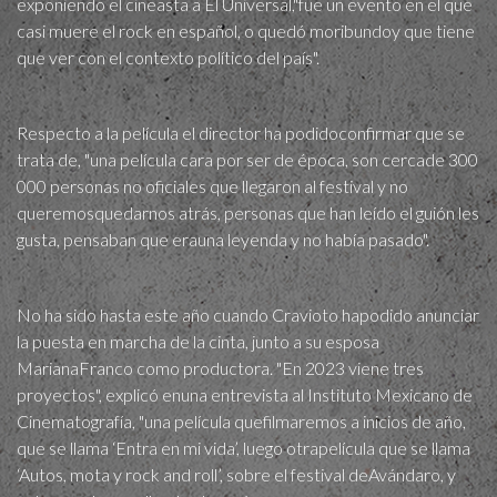
exponiendo el cineasta a El Universal,"fue un evento en el que
casi muere el rock en español, o quedó moribundoy que tiene
que ver con el contexto político del país".
Respecto a la película el director ha podidoconfirmar que se
trata de, "una película cara por ser de época, son cercade 300
000 personas no oficiales que llegaron al festival y no
queremosquedarnos atrás, personas que han leído el guión les
gusta, pensaban que erauna leyenda y no había pasado".
No ha sido hasta este año cuando Cravioto hapodido anunciar
la puesta en marcha de la cinta, junto a su esposa
MarianaFranco como productora. "En 2023 viene tres
proyectos", explicó enuna entrevista al Instituto Mexicano de
Cinematografía, "una película quefilmaremos a inicios de año,
que se llama ‘Entra en mi vida’, luego otrapelícula que se llama
‘Autos, mota y rock and roll’, sobre el festival deAvándaro, y