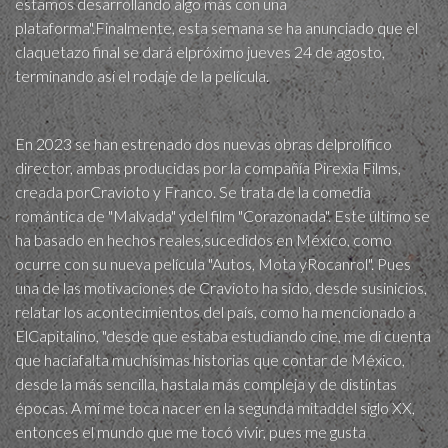
estamos desarrollando algo más con una
plataforma".Finalmente, esta semana se ha anunciado que el
claquetazo final se dará elpróximo jueves 24 de agosto,
terminando así el rodaje de la película.
En 2023 se han estrenado dos nuevas obras delprolífico
director, ambas producidas por la compañía Pirexia Films,
creada porCravioto y Franco. Se trata de la comedia
romántica de "Malvada" ydel film "Corazonada". Este último se
ha basado en hechos reales,sucedidos en México, como
ocurre con su nueva película "Autos, Mota yRocanrol". Pues
una de las motivaciones de Cravioto ha sido, desde susinicios,
relatar los acontecimientos del país, como ha mencionado a
ElCapitalino, "desde que estaba estudiando cine, me di cuenta
que hacíafalta muchísimas historias que contar de México,
desde la más sencilla, hastala más compleja y de distintas
épocas. A mí me toca nacer en la segunda mitaddel siglo XX,
entonces el mundo que me tocó vivir, pues me gusta