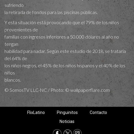
sufriendo
la retirada de fondos para las piscinas públicas.
Y esta situación está provocando que el 79% de los niños
provenientes de
familias con ingresos inferiores a 50.000 dólares al año no
tengan
habilidad para nadar. Según este estudio de 2018, se trataría
del 64% de
los niños negros, el 45% de los niños hispanos y el 40% de los
niños
blancos.
© SomosTV LLC-NC / Photo: © wallpaperflare.com
FlixLatino
Pinguinitos
Contacto
Noticias