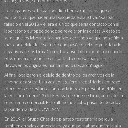
los negativos", comentó Cabellos.
Los negativos se habían perdido tiempo atrás, así que el
equipo tuvo que hacer una búsqueda exhaustiva. "Kaspar
falleció en el 2013 y él era el único que tenía contacto con el
laboratorio europeo donde se revelaron las cintas. A esto se
suma que los laboratorios han ido, cerrando ya que no se filma
más con celuloide. Eso fue lo que pasó con el que guardaba los
negativos de los films. Cerró, fue absorbido por otro y cuando
ellos quisieron ponerse en contacto con Kaspar para
devolver los originales, nunca más lo ubicaron", siguió.
Al final localizaron el celuloide dentro de los archivos de la
cinemateca suiza. Una vez consiguieron repatriarlos empezó
el proceso de restauración, con la idea de presentar el film en
la edición número 23 del Festival de Cine de Lima, antes de su
reestreno comercial. Esto último no acabó pasando debido a
la pandemia de la COVID-19.
En 2019, el Grupo Chaski se planteó restrenar la película
también en salas comerciales, ya que pensaban que "más allá