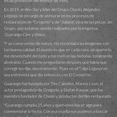
en las provincias del interior de Perú.
En 2019, el director y líder del Grupo Chaski, Alejandro
Legaspi, se encargó de asesorar en los procesos de
restauración de "Gregorio" y de "Juliana", otra de las piezas del
Grupo, que estaban siendo realizados por la empresa
Guarango Cine y Video.
"Fue como verlas de nuevo. No recordaba las imágenes con
tan buena calidad. El asunto es que en cada caso, sin quererlo,
me desenchufé del todo y me metí en las historias totalmente
abstraído. Cuando me preguntaron después qué había que
corregir les dije, sinceramente: ‘Pues no sé’", dijo Legaspi en
una entrevista que dio entonces con El Comercio.
Guarango fue fundada por Tito Cabellos, Marino León, el
actor protagonista de Gregorio, y Stefan Kaspar, que fue
miembro fundador de Chaski y productor del film restaurado.
"Guarango cumplía 25 años y queríamos hacer algo para
conmemorar la fecha. Con esa osadía nos pusimos a buscar