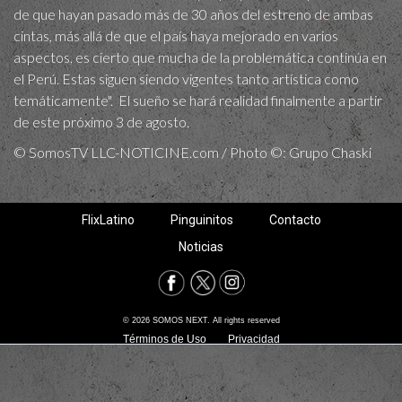
de que hayan pasado más de 30 años del estreno de ambas
cintas, más allá de que el país haya mejorado en varios
aspectos, es cierto que mucha de la problemática continúa en
el Perú. Estas siguen siendo vigentes tanto artística como
temáticamente". El sueño se hará realidad finalmente a partir
de este próximo 3 de agosto.
© SomosTV LLC-NOTICINE.com / Photo ©: Grupo Chaski
FlixLatino
Pinguinitos
Contacto
Noticias
© 2026 SOMOS NEXT. All rights reserved
Términos de Uso
Privacidad