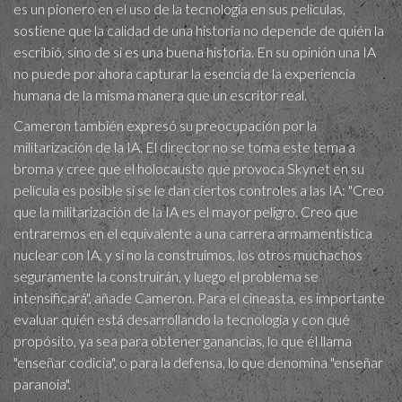
es un pionero en el uso de la tecnología en sus películas,
sostiene que la calidad de una historia no depende de quién la
escribió, sino de si es una buena historia. En su opinión una IA
no puede por ahora capturar la esencia de la experiencia
humana de la misma manera que un escritor real.
Cameron también expresó su preocupación por la
militarización de la IA. El director no se toma este tema a
broma y cree que el holocausto que provoca Skynet en su
película es posible si se le dan ciertos controles a las IA: "Creo
que la militarización de la IA es el mayor peligro. Creo que
entraremos en el equivalente a una carrera armamentística
nuclear con IA, y si no la construimos, los otros muchachos
seguramente la construirán, y luego el problema se
intensificará", añade Cameron. Para el cineasta, es importante
evaluar quién está desarrollando la tecnología y con qué
propósito, ya sea para obtener ganancias, lo que él llama
"enseñar codicia", o para la defensa, lo que denomina "enseñar
paranoia".