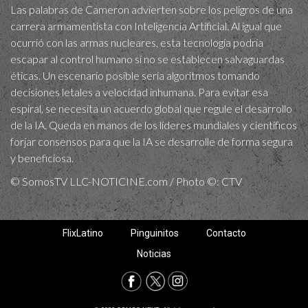
Las palabras de Cameron advierten sobre los peligros de una
carrera armamentista con Inteligencia Artificial. Al igual que
ocurrió con las armas nucleares, esta tecnología podría
escapar al control humano si no se establecen salvaguardas
éticas. Un escenario posible sería algoritmos tomando
decisiones letales a velocidad inhumana. Para evitar esa
espiral, se necesita un acuerdo global que regule el desarrollo
de la IA. Queda en manos de los líderes mundiales y científicos
forjar consensos para que la IA se desarrolle de forma segura
y beneficiosa.
© SomosTV LLC-NOTICINE.com / Photo ©: CTV
FlixLatino
Pinguinitos
Contacto
Noticias