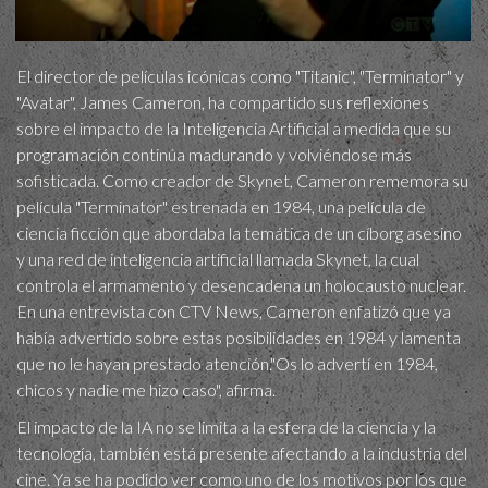
El director de películas icónicas como "Titanic", "Terminator" y
"Avatar", James Cameron, ha compartido sus reflexiones
sobre el impacto de la Inteligencia Artificial a medida que su
programación continúa madurando y volviéndose más
sofisticada. Como creador de Skynet, Cameron rememora su
película "Terminator" estrenada en 1984, una película de
ciencia ficción que abordaba la temática de un cíborg asesino
y una red de inteligencia artificial llamada Skynet, la cual
controla el armamento y desencadena un holocausto nuclear.
En una entrevista con CTV News, Cameron enfatizó que ya
había advertido sobre estas posibilidades en 1984 y lamenta
que no le hayan prestado atención."Os lo advertí en 1984,
chicos y nadie me hizo caso", afirma.
El impacto de la IA no se limita a la esfera de la ciencia y la
tecnología, también está presente afectando a la industria del
cine. Ya se ha podido ver como uno de los motivos por los que