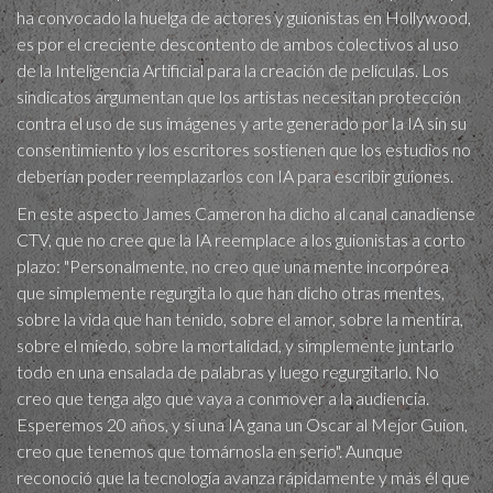
ha convocado la huelga de actores y guionistas en Hollywood,
es por el creciente descontento de ambos colectivos al uso
de la Inteligencia Artificial para la creación de películas. Los
sindicatos argumentan que los artistas necesitan protección
contra el uso de sus imágenes y arte generado por la IA sin su
consentimiento y los escritores sostienen que los estudios no
deberían poder reemplazarlos con IA para escribir guiones.
En este aspecto James Cameron ha dicho al canal canadiense
CTV, que no cree que la IA reemplace a los guionistas a corto
plazo: "Personalmente, no creo que una mente incorpórea
que simplemente regurgita lo que han dicho otras mentes,
sobre la vida que han tenido, sobre el amor, sobre la mentira,
sobre el miedo, sobre la mortalidad, y simplemente juntarlo
todo en una ensalada de palabras y luego regurgitarlo. No
creo que tenga algo que vaya a conmover a la audiencia.
Esperemos 20 años, y si una IA gana un Oscar al Mejor Guion,
creo que tenemos que tomárnosla en serio". Aunque
reconoció que la tecnología avanza rápidamente y más él que