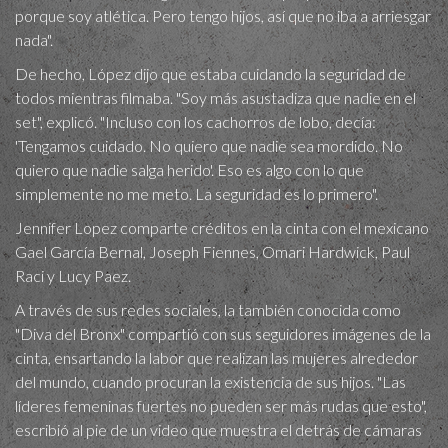
porque soy atlética. Pero tengo hijos, así que no iba a arriesgar
nada".
De hecho, López dijo que estaba cuidando la seguridad de
todos mientras filmaba. "Soy más asustadiza que nadie en el
set", explicó. "Incluso con los cachorros de lobo, decía:
'Tengamos cuidado. No quiero que nadie sea mordido. No
quiero que nadie salga herido'. Eso es algo con lo que
simplemente no me meto. La seguridad es lo primero".
Jennifer Lopez comparte créditos en la cinta con el mexicano
Gael García Bernal, Joseph Fiennes, Omari Hardwick, Paul
Raci y Lucy Paez.
A través de sus redes sociales, la también conocida como
"Diva del Bronx" compartió con sus seguidores imágenes de la
cinta, ensartando la labor que realizan las mujeres alrededor
del mundo, cuando procuran la existencia de sus hijos. "Las
líderes femeninas fuertes no pueden ser más rudas que esto",
escribió al pie de un video que muestra el detrás de cámaras