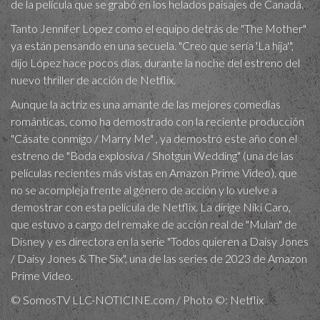
de la película que se grabó en los helados paisajes de Canadá.
Tanto Jennifer Lopez como el equipo detrás de "The Mother"
ya están pensando en una secuela. "Creo que sería 'La hija'",
dijo López hace pocos días, durante la noche del estreno del
nuevo thriller de acción de Netflix.
Aunque la actriz es una amante de las mejores comedias
románticas, como ha demostrado con la reciente producción
"Cásate conmigo / Marry Me" , ya demostró este año con el
estreno de "Boda explosiva / Shotgun Wedding" (una de las
películas recientes más vistas en Amazon Prime Video), que
no se acompleja frente al género de acción y lo vuelve a
demostrar con esta película de Netflix. La dirige Niki Caro,
que estuvo a cargo del remake de acción real de "Mulan" de
Disney y es directora en la serie "Todos quieren a Daisy Jones
/ Daisy Jones & The Six", una de las series de 2023 de Amazon
Prime Video.
© SomosTV LLC-NOTICINE.com / Photo ©: Netflix