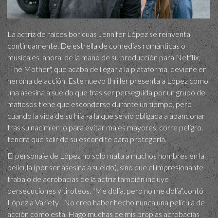
La actriz de raíces boricuas Jennifer López se reinventa
continuamente. De estrella de comedias románticas o
musicales, ahora, de la mano de su producción para Netflix,
"The Mother", que acaba de llegar a la plataforma, deviene en
heroína de acción. Este nuevo thriller presenta a López como
una asesina a sueldo que tras ser perseguida por un grupo de
mafiosos tiene que esconderse durante un tiempo, pero
cuando la vida de su hija -a la que se vio obligada a abandonar
tras su nacimiento para evitar males mayores, corre peligro,
tendrá que salir de su escondite para protegerla.
El personaje de López no solo mata a muchos hombres en la
película (por ser asesina a sueldo), sino que el impresionante
trabajo de acrobacias de la actriz también incluye
persecuciones y tiroteos. "Me dolía, pero no me dolía",contó
López a Variety. "No creo haber hecho nunca una película de
acción como esta. Hago muchas de mis propias acrobacias