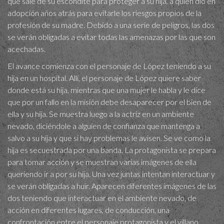
que sale de su escondite para proteger a su hija, a quien dio en
adopción años atrás para evitarle los riesgos propios de la
profesión de su madre. Debido a una serie de peligros, las dos
se verán obligadas a evitar todas las amenazas por las que son
acechadas.
El avance comienza con el personaje de López teniendo a su
hija en un hospital. Allí, el personaje de López quiere saber
donde está su hija, mientras que una mujer le habla y le dice
que por un fallo en la misión debe desaparecer por el bien de
ella y su hija. Se muestra luego a la actriz en un ambiente
nevado, diciéndole a alguien de confianza que mantenga a
salvo a su hija y que si hay problemas le avisen. Se ve como la
hija es secuestrada por una banda. La protagonista se prepara
para tomar acción y se muestran varias imágenes de ella
queriendo ir a por su hija. Una vez juntas intentan interactuar y
se verán obligadas a huir. Aparecen diferentes imágenes de las
dos teniendo que interactuar en el ambiente nevado, de
acción en diferentes lugares, de conducción, una
confrontación entre el personaje protagonista y el villano