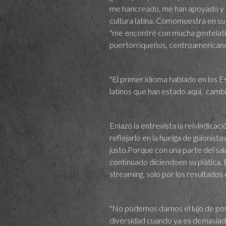
me hancreado, me han apoyado y yo 
cultura latina. Comomuestra en s
"me encontré con mucha gentelatin
puertorriqueños, centroamericano
"El primer idioma hablado en los E
latinos que han estado aquí, cambi
Enlazó la entrevista la reivindica
reflejarlo en la huelga de guionis
justo.Porque con una parte del sa
continuado diciendoen su plática. 
streaming, solo por los resultados 
"No podemos darnos el lujo de po
diversidad cuando ya es demasia