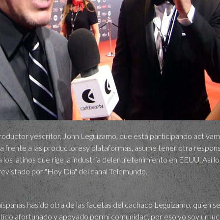
oductor yescritor, John Leguízamo, que está participando activam
lga frente a las productoresy plataformas, asume tener otra respon
 los latinos que rige la industria delentretenimiento en EEUU. Así 
trevistado por "Hoy Día" del canal Telemundo.
 hispanas hasido otra de las facetas del cachaco Leguízamo, quien s
ido afortunado y apoyado pormi comunidad, por eso yo soy un luch