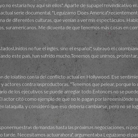
no estaría hoy aquí sin ellos". Aparte de supapel reivindicativo e
u actual serie documental, "Leguizamo Does America",recientemen
a de diferentes culturas, que venían a ver mis espectáculos. Habl
s, suramericanos. Me dícuenta de que tenemos más cosas en comú
stadosUnidos no fue el inglés, sino el español", subrayó el colombi
ando este país, han sufrido mucho.Tenemos que unirnos, protestar...
ción de lolatino con la del conflicto actual en Hollywood. Ese senti
tas y actores contra lasproductoras. "Tenemos que pelear, porque l
lario de los ejecutivos se puede arreglar todo.Entonces no se pued
El actor citó como ejemplo de que no le pagan por la reemisiónde su
en lataquilla, y consideró que eso debería cambiarse, pero no se lo
sponernuestras demandas hasta las próximas negociaciones, ni po
do tarde. Necesitamos actuarahora", argumentaba Leguízamo el p