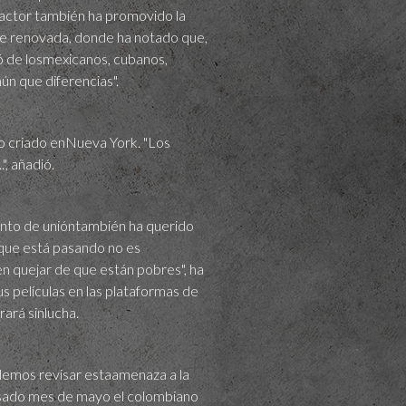
l actor también ha promovido la
te renovada, donde ha notado que,
ó de losmexicanos, cubanos,
n que diferencias".
ano criado enNueva York. "Los
", añadió.
miento de unióntambién ha querido
o que está pasando no es
en quejar de que están pobres", ha
s películas en las plataformas de
grará sinlucha.
demos revisar estaamenaza a la
asado mes de mayo el colombiano