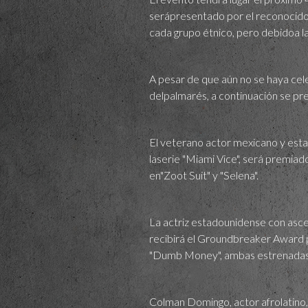
serápresentado por el reconocido
cada grupo étnico, pero debidoa l
A pesar de que aún no se haya cel
delpalmarés, a continuación se pr
El veterano actor mexicano y est
laserie "Miami Vice", será premiad
en"Zoot Suit" y "Selena".
La actriz estadounidense con asce
recibirá el Groundbreaker Award po
"Dumb Money", ambas estrenadas
Colman Domingo, actor afrolatino,