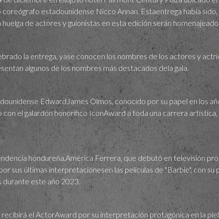
 coreógrafo estadounidense Nicco Annan. Estaentrega había sido, 
a huelga de actores y guionistas en esta edición serán homenajead
ebrado la entrega, yase conocen los nombres de los actores y actr
esentan algunos de los nombres más destacados dela gala.
adounidense EdwardJames Olmos, conocido por su papel en los año
o con el galardón honorífico IconAward a toda una carrera artística
ndencia hondureña,América Ferrera, que debutó en televisión prot
r sus últimas interpretacionesen las películas de "Barbie", con su 
 durante este año 2023.
 recibirá el ActorAward por su interpretación protagónica en la pi