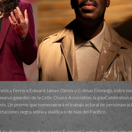
e América Ferrera,Edward James Olmos o Colman Domingo, entre muc
uevo galardón de la Critic Choice Association, la galaCelebration 
s. Un premio que homenajeará el trabajo actoral de personasraciali
aciones negra, latina y asiática o de islas del Pacífico.
4 de diciembre en ellujoso hotel Fairmont Century Plaza ubicado en