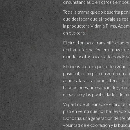
circunstancias o en otros tiempos
Toda la trama quedó descrita por l
que destacar que el rodaje se real
la productora Vidania Films. Ademá
en euskera.
El director, para transmitir el am
ocultan información en un lugar de 
mundo acotado y aislado donde se 
El cineasta cree que la idea géne
pasional, en un piso en venta en el 
acude a la visita como interesada 
habitaciones, un espacio de geome
el pasado y las posibilidades de un 
"A partir de ahí -añadió- el proce
piso en venta que nos ha llevado h
Donostia, una generación de treinta
voluntad de exploración y la búsqu