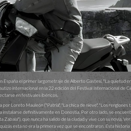
n España el primer largometraje de Alberto Gastesi, "La quietud e
utizo internacional en la 22 edición del Festival Internacional de C
yectarse en festivales ibéricos.
a por Loreto Mauleón ("Patria", "La chica de nieve", "Los renglones 
 a instalarse definitivamente en Donostia. Por otro lado, se encuent
 eta Zabala"), que nunca ha salido de la ciudad y vive con su novia, Ve
 quizás esta no era la primera vez que se encontraron. Esta histor