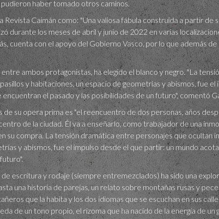
, pudieron haber tomado otros caminos.
a Revista Caimán como: "Una valiosa fábula construida a partir de s
izó durante los meses de abril y junio de 2022 en varias localizaci
s, cuenta con el apoyo del Gobierno Vasco, por lo que además de en 
or entre ambos protagonistas, ha elegido el blanco y negro. "La ten
pasillos y habitaciones, un espacio de geometrías y abismos, fue el 
encuentran el pasado y las posibilidades de un futuro", comentó Ga
sis de su opera prima es "el reencuentro de dos personas, años des
centro de la ciudad. Él va a enseñarlo, como trabajador de una inmobil
en su compra. La tensión dramática entre personajes que ocultan inf
trías y abismos, fue el impulso desde el que partir: un mundo acot
futuro".
so de escritura y rodaje (siempre entremezclados) ha sido una explo
asta una historia de parejas, un relato sobre montañas rusas y pece
ñeros que la habita y los dos idiomas que se escuchan en sus calles.
eda de un tono propio, el rizoma que ha nacido de la energía de un 