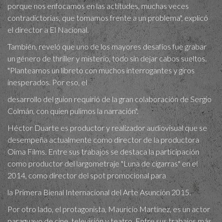
porque nos enfocamos en las actitudes, muchas veces
contradictorias, que tomamos frente a un problema", explicó
el director a El Nacional.
También, reveló que uno de los mayores desafíos fue grabar
un género de thriller y misterio, todo sin dejar cabos sueltos.
"Planteamos un libreto con muchos interrogantes y giros
inesperados. Por eso, el
desarrollo del guion requirió de la gran colaboración de Sergio
Colmán, con quien pulimos la narración".
Héctor Duarte es productor y realizador audiovisual que se
desempeña actualmente como director de la productora
Oima Films. Entre sus trabajos se destaca la participación
como productor del largometraje "Luna de cigarras" en el
2014, como director del spot promocional para
la Primera Bienal Internacional del Arte Asunción 2015.
Por otro lado, el protagonista, Mauricio Martínez, es un actor
paraguayo de cine, televisión y teatro. Entre sus trabajos más