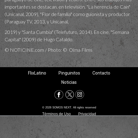
importantes se destacan, en televisión, "La herencia de Caín"
(Unicanal, 2009), "Flor de familia" como guionista y productor
(Paraguay TV, 2013, y Unicanal,
2019) y "Santa Cumbia" (Telefuturo, 2014). En cine, "Semana
Capital" (2009) de Hugo Cataldo.
© NOTICINE.com / Photo: © Oima Films
FlixLatino
Pinguinitos
Contacto
Noticias
© 2026 SOMOS NEXT. All rights reserved
Términos de Uso
Privacidad