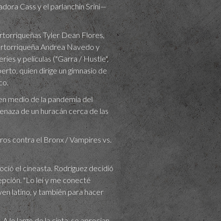
dora Cass y el parlanchín Srini—
ertorriqueñas Tyler Dean Flores,
puertorriqueña Andrea Navedo y
ies y películas ("Garra / Hustle",
berto, quien dirige un gimnasio de
co.
 en medio de la pandemia del
menaza de un huracán cerca de las
os contra el Bronx / Vampires vs.
oció el cineasta. Rodríguez decidió
epción. "Lo leí y me conecté
ven latino, y también para hacer
 lo largo de la cinta, se aprecian