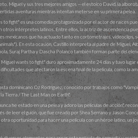
o, Miguel y sus tres mejores amigos —el estoico David, la alborota
ertidas aventuras mientras intentan meterse en su primera pelea.
s to fight" es una comedia protagonizada por el actor de raíces pu
 otros intérpretes latinos. Entre ellos, la actriz de ascendencia 
nes mexicanos que ha actuado tanto en cortometrajes, videoclips, ser
imals"). En esta ocasión, Castillo interpreta al padre de Miguel, Al
ipola, Suraj Partha y Dascha Polanco también forman parte del elen
/ Miguel wants to fight" duró aproximadamente 24 días y tuvo lugar
ificultades que afectaron la escena final de la película, como la a
neasta dominicano Oz Rodríguez, conocido por trabajos como "Vampir
la Tierra / The Last Man on Earth".
unca he estado en una pelea y adoro las películas de acción", recon
ués de leer el guión, que fue creado por Shea Serrano y Jason Conc
 otra oportunidad para hacer una película con un héroe latino, un jo
ó diversos elementos para crear esta película de comedia y acción. A