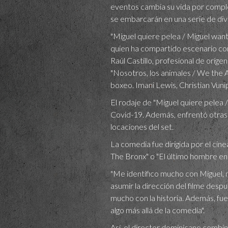
eventos cambia su vida por complet
se embarcarán en una serie de div
"Miguel quiere pelea / Miguel want
quien ha compartido escenario con
Raúl Castillo, profesional de oríge
"Nosotros, los animales / We the An
boxeo. Imani Lewis, Christian Vun
El rodaje de "Miguel quiere pelea 
Covid-19. Además, enfrentó otras d
locaciones del set.
La comedia fue dirigida por el ci
The Bronx" o "El último hombre en 
"Me identifico mucho con Miguel, n
asumir la dirección del filme desp
mucho con la historia. Además, fue
algo más allá de la comedia".
Así, el director dominicano combin