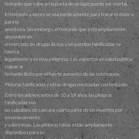
fentanilo que cabe en la punta de un lápiz puede ser mortal.
El fentanilo a veces se usa médicamente para tratar el dolor o
para la
anestesia. Sin embargo, el fentanilo que está ampliamente
disponible en
el mercado de drogas ilícitas y en pastillas falsificadas se
fabrica
ilegalmente y es muy peligroso. Los expertos en salud pública
culpan al
fentanilo ilícito por el fuerte aumento de las sobredosis.
Píldoras falsificadas y otr​as drogas mezcladas con fentanilo
Entre los adolescentes de 10 a 19 años, las píldoras
falsificadas son
las culpables de casi una cuarta parte de las muertes por
envenenamiento
y sobredosis. Las píldoras falsas están ampliamente
disponibles para su