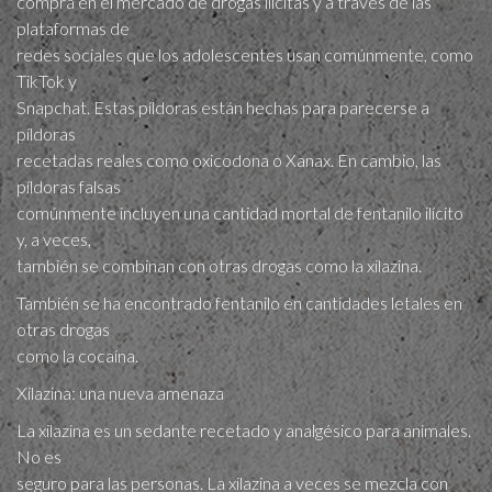
compra en el mercado de drogas ilícitas y a través de las
plataformas de
redes sociales que los adolescentes usan comúnmente, como
TikTok y
Snapchat. Estas píldoras están hechas para parecerse a
píldoras
recetadas reales como oxicodona o Xanax. En cambio, las
píldoras falsas
comúnmente incluyen una cantidad mortal de fentanilo ilícito
y, a veces,
también se combinan con otras drogas como la xilazina.
También se ha encontrado fentanilo en cantidades letales en
otras drogas
como la cocaína.
Xilazina: una nueva amenaz​a
La xilazina es un sedante recetado y analgésico para animales.
No es
seguro para las personas. La xilazina a veces se mezcla con