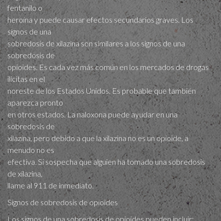
fentanilo o
heroína y puede causar efectos secundarios graves. Los
signos de una
sobredosis de xilazina son similares a los signos de una
sobredosis de
opioides. Es cada vez más común en los mercados de drogas
ilícitas en el
noreste de los Estados Unidos. Es probable que también
aparezca pronto
en otros estados. La naloxona puede ayudar en una
sobredosis de
xilazina, pero debido a que la xilazina no es un opioide, a
menudo no es
efectiva. Si sospecha que alguien ha tomado una sobredosis
de xilazina,
llame al 911 de inmediato.
Signos de sobre​dosis de opioides
Los signos de una sobredosis de opioides pueden incluir: