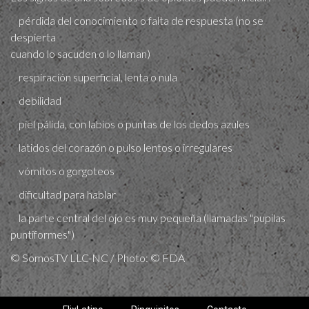
pérdida del conocimiento o falta de respuesta (no se
despierta
cuando lo sacuden o lo llaman)
respiración superficial, lenta o nula
debilidad
piel pálida, con labios o puntas de los dedos azules
latidos del corazón o pulso lentos o irregulares
vómitos o gorgoteos
dificultad para hablar
la parte central del ojo es muy pequeña (llamadas "pupilas
puntiformes")
© SomosTV LLC-NC / Photo: © FDA