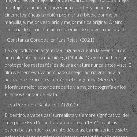
montaje. La academia argentina de artes y ciencias
cinematográficas también premiaría al biopic por mejor
maquillaje, mejor vestuario y mejor música original. Oreiro
recibiría de esa institución el premio, de nuevo, a mejor actriz.
- Constanza Córdoba, en "Las Rojas" (2021)
La coproducción argentina-uruguaya cuenta la aventura de
una paleontóloga y una bióloga (Natalia Oreiro) que tiene que
proteger los restos fósiles de una criatura nunca antes vista. El
film western estuvo nominado a mejor actriz, gracias a la
actuación de Oreiro y la intérprete argentina Mercedes
Morán; a mejor actor de reparto y a mejor fotografía en los
Premios Cóndor de Plata.
- Eva Perón, en "Santa Evita" (2022)
El destino, a veces casi surrealista y siempre significativo, del
cuerpo de Eva Perón tras su muerte en 1952 mientras
esperaba su entierro durante décadas. La miniserie de siete
episodios, llena de misterio y drama, consiguió el año pasado