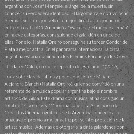
argentina con Josef Mengele, el ángel de la muerte, sin
conocer su verdadera identidad. El largometraje obtuvo ocho
Premios Sur: a mejor película, mejor director, mejor actor,
entre otros. La ACCA nominó a "Wakolda / El médico alemán"
en nueve categorías, consiguiendo el galardón en cinco de
ellas. Por ello, Natalia Oreiro conseguiría su tercer Cóndor de
Plata a mejor actriz. En el panorama internacional, la cinta
argentina estaría nominada a los Premios Forqué y a los Goya.
- Gilda, en "Gilda, no me arrepiento de este amor" (2016)
Trata sobre la vida íntima y poco conocida de Miriam
Alejandra Bianchi (Natalia Oreiro), quien se convirtió en una
referente de la música popular argentina bajo el nombre
artístico de Gilda. Este drama con música latina consiguió un
total de 14 premios y 12 nominaciones. La Asociación de
Cronistas Cinematográficos de la Argentina concedió a la
uruguaya el premio a mejor actriz por su interpretación de la
artista musical. Además de otorgar a la cinta galardones por
mejor director, mejor actor de reparto, mejor sonido y mejor