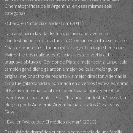
Cinematográficas de la Argentina, en esas mismas seis
categorías.
- Charo, en "Infancia clandestina" (2011)
La trama narra la vida de Juan, un niño que vive en la
clandestinidad junto a su familia, Oreiro interpreta a su madre
Charo, durante la dictadura militar argentina y que tiene que
vivir entre dos realidades. Gracias a este papel la actriz
uruguaya obtuvo el Cóndor de Plata a mejor actriz. La película
también ganó dicho galardón a mejor película, mejor guión
original, mejor actriz de reparto y a mejor director. Además la
cinta fue galardonada y nominada en diversos festivales, como
el Festival Internacional de cine en Guadalajara, y en otros
eventos internacionales. Pues "Infancia clandestina" fue el film
elegido por la Academia Argentina para ir a los Oscar y los
Goya.
- Eva, en "Wakolda / El médico alemán" (2013)
Esta historia dramática cuenta la convivencia de una familia