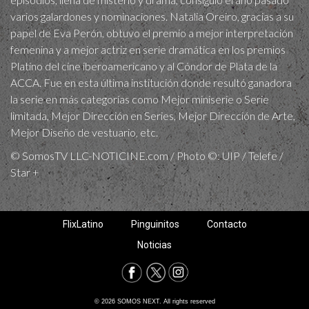
varios galardones y nominaciones. Natalia Oreiro, gracias a su
papel de Eva Perón, obtuvo el premio a mejor interpretación
femenina y a mejor actriz en serie dramática en los premios
Platino del cine iberoamericano y al Cóndor de Plata de la
ACCA. Fue en esta última institución donde resultó ganadora
la serie en más categorías como Mejor miniserie o Serie
limitada, Mejor Dirección en Series, Mejor Dirección de Arte,
Mejor Diseño de vestuario, etc.
© SomosTV LLC-NOTICINE.com / Photo ©: UIP / Telefe /
Star +
FlixLatino
Pinguinitos
Contacto
Noticias
© 2026 SOMOS NEXT. All rights reserved