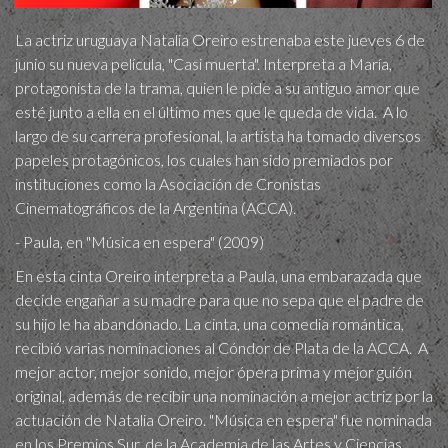
La actriz uruguaya Natalia Oreiro estrenaba este jueves 6 de
junio su nueva película, "Casi muerta". Interpreta a María,
protagonista de la trama, quien le pide a su antiguo amor que
esté junto a ella en el último mes que le queda de vida. A lo
largo de su carrera profesional, la artista ha tomado diversos
papeles protagónicos, los cuales han sido premiados por
instituciones como la Asociación de Cronistas
Cinematográficos de la Argentina (ACCA).
- Paula, en "Música en espera" (2009)
En esta cinta Oreiro interpreta a Paula, una embarazada que
decide engañar a su madre para que no sepa que el padre de
su hijo le ha abandonado. La cinta, una comedia romántica,
recibió varias nominaciones al Cóndor de Plata de la ACCA. A
mejor actor, mejor sonido, mejor ópera prima y mejor guión
original, además de recibir una nominación a mejor actriz por la
actuación de Natalia Oreiro. "Música en espera" fue nominada
en los Premios Sur, de la Academia de las Artes y Ciencias