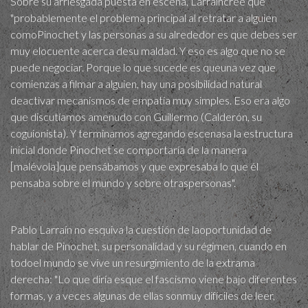
Sobre su arriesgada puesta en escena, Larraíncree que
"probablemente el problema principal al retratar a alguien
comoPinochet y las personas a su alrededor es que debes ser
muy elocuente acerca desu maldad. Y eso es algo que no se
puede negociar. Porque lo que sucede es queuna vez que
comienzas a filmar a alguien, hay una posibilidad natural
deactivar mecanismos de empatía muy simples. Eso era algo
que discutíamos amenudo con Guillermo (Calderón, su
coguionista). Y terminamos agregando escenasa la estructura
inicial donde Pinochet se comportaría de la manera
[malévola]que pensábamos y que expresaba lo que él
pensaba sobre el mundo y sobre otraspersonas".
Pablo Larraín no esquiva la cuestión de laoportunidad de
hablar de Pinochet, su personalidad y su régimen, cuando en
todoel mundo se vive un resurgimiento de la extrama
derecha: "Lo que diría esque el fascismo viene bajo diferentes
formas, y a veces algunas de ellas sonmuy difíciles de leer,