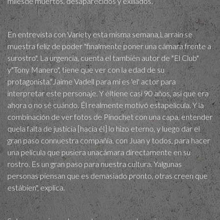
milesde muertos, desaparecidos y exiliados.
En entrevista con Variety esta misma semana,Larraín se
muestra feliz de poder "finalmente poner una cámara frente a
surostro". La urgencia, cuenta el también autor de "El Club"
y"Tony Manero", tiene que ver con la edad de su
protagonista."Jaime Vadell para mí es 'el' actor para
interpretar este personaje. Y éltiene casi 90 años, así que era
ahora o no sé cuándo. Él realmente motivó estapelícula. Y la
combinación de ver fotos de Pinochet con una capa, entender
quela falta de justicia [hacia él] lo hizo eterno, y luego dar el
gran paso connuestra compañía, con Juan y todos, para hacer
una película que pusiera unacámara directamente en su
rostro. Es un gran paso para nuestra cultura. Yalgunas
personas piensan que es demasiado pronto, otras creen que
estábien", explica.