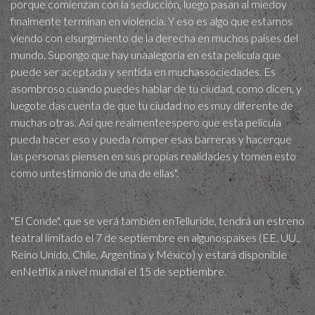
porque comienzan con la seducción, luego pasan al miedoy
finalmente terminan en violencia. Y eso es algo que estamos
viendo con elsurgimiento de la derecha en muchos países del
mundo. Supongo que hay unaalegoría en esta película que
puede ser aceptada y sentida en muchassociedades. Es
asombroso cuando puedes hablar de tu ciudad, como dicen, y
luegote das cuenta de que tu ciudad no es muy diferente de
muchas otras. Así que realmenteespero que esta película
pueda hacer eso y pueda romper esas barreras y hacerque
las personas piensen en sus propias realidades y tomen esto
como untestimonio de una de ellas".
"El Conde", que se verá también enTelluride, tendrá un estreno
teatral limitado el 7 de septiembre en algunospaíses (EE. UU.,
Reino Unido, Chile, Argentina y México) y estará disponible
enNetflix a nivel mundial el 15 de septiembre.