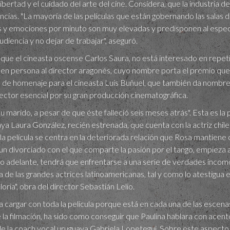
ibertad y el cuidado del arte del cine. Considera, que la industria de
ncias. "La mayoría de las películas que están gobernando las sala
os y emociones por minuto son muy elevadas y predisponen al espec
udiencia y no dejar de trabajar", aseguró.
que el cineasta oscense Carlos Saura, no está interesado en repetir
n persona al director aragonés, cuyo nombre porta el premio que L
de homenaje para el cineasta Luis Buñuel, que también da nombre a 
ector esencial por su gran producción cinematográfica.
su marido, a pesar de que éste falleció seis meses atrás". Esta es la 
ya Laura González, recién estrenada, que cuenta con la actriz chile
la película se centra en la deteriorada relación que Rosa mantiene c
, un divorciado con el que comparte la pasión por el tango, empieza
o adelante, tendrá que enfrentarse a una serie de verdades incomod
de las grandes actrices latinoamericanas, tal y como lo atestigua 
loria", obra del director Sebastián Lelio.
 cargar con toda la película porque está en cada una de las escena
la filmación, ha sido como conseguir que Paulina hablara con acento
de la coach vocal uruguaya Gabriela Lopetegui. Sobre este aspect