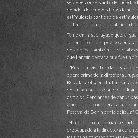
se debe conservar la identidad, la l
debido a los nuevos tipos de audie
estímulos; la cantidad de estímul
distinto. Tenemos que atraer a la a
También ha subrayado que, al igual 
lamenta no haber podido conocer e
de semana. También tuvo palabras 
que Larraín destaca que fue un dir
- "Rosa aún vive bajo las reglas de 
opera prima de la directora urugua
Rosa, la protagonista. La trama de 
de su familia. Tras conocer a Juan
cambios. Pero antes de dar un pas
García, está considerada como una 
Festival de Berlín por la película "G
"Necesitaba una actriz que pudiera
preocupado a la directora durante 
Paulina ha contando con la ayuda 