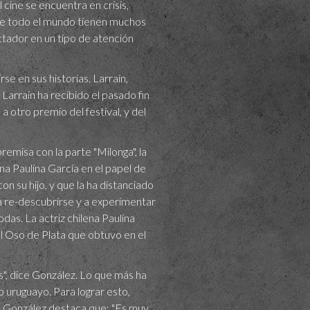
l cine se encuentra en crisis,
s de todo el mundo tienen muchos
tador en un tipo de atención
se en sus historias. Larraín,
arraín ha recibido el pasado fin
otro premio del festival, y del
premisa con la parte "Milonga", la
na Paulina García en el papel de
on su hijo, y que la ha distanciado
 a re-descubrirse y a experimentar
as. La actriz chilena Paulina
el Oso de Plata que obtuvo en el
s", dice González. Lo que más ha
 uruguayo. Para lograr esto,
o, González destaca que: "Es muy