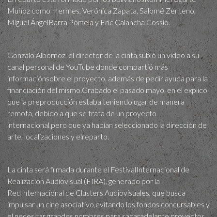
Muñoz como Hermes, Verónica Zapata, Salomé Zenteno,
Miguel ÁngelBarra Pórtela y Eric Calancha Cossío.
Gonzalo Albornoz, el director de la cinta,subió un video a su
canal personal de YouTube donde compartió más
informaciónsobre el proyecto, además de pedir ayuda para la
financiación del mismo.Grabado el pasado mayo, en él explicó
que la preproducción estaba teniendolugar de manera
remota, debido a que se trata de un proyecto
internacional,pero que ya habían seleccionado la dirección de
arte, localizaciones y elreparto.
La cinta será filmada durante el FestivalInternacional de
Realización Audiovisual (FIRA), generado por la
RedInternacional de Clusters Audiovisuales, que busca
impulsar un cine asociativo,evitando los fondos concursables y
el necesitar grandes nombres para sacaradelante proyectos,