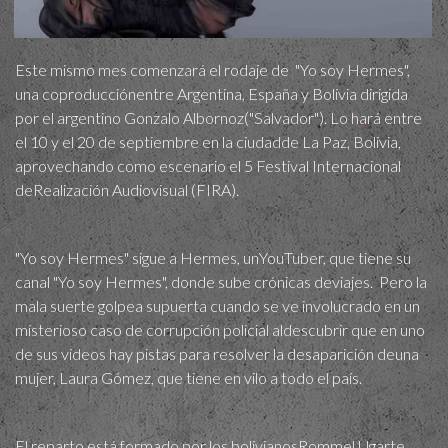
Este mismo mes comenzará el rodaje de "Yo soy Hermes",
una coproducciónentre Argentina, España y Bolivia dirigida
por el argentino Gonzalo Albornoz("Salvador"). Lo hará entre
el 10 y el 20 de septiembre en la ciudadde La Paz, Bolivia,
aprovechando como escenario el 5 Festival Internacional
deRealización Audiovisual (FIRA).
"Yo soy Hermes" sigue a Hermes, unYouTuber, que tiene su
canal "Yo soy Hermes", donde sube crónicas deviajes. Pero la
mala suerte golpea supuerta cuando se ve involucrado en un
misterioso caso de corrupción policial aldescubrir que en uno
de sus videos hay pistas para resolver la desaparición deuna
mujer, Laura Gómez, que tiene en vilo a todo el país.
El reparto está formado por los bolivianosRommel Ugarte