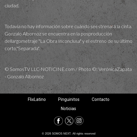
ciudad.
Todavía no hay información sobre cuándo seestrenará la cinta.
Gonzalo Albornoz se encuentra en la posproducción
dellargometraje "La Obra Inconclusa" y el estreno de su último
corto,"Separada".
© SomosTV LLC-NOTICINE.com / Photo ©: VerónicaZapata
- Gonzalo Albornoz
FlixLatino
Pinguinitos
Contacto
Noticias
© 2026 SOMOS NEXT. All rights reserved