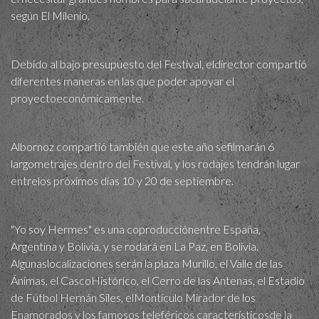
según El Milenio.
Debido al bajo presupuesto del Festival, eldirector compartió
diferentes maneras en las que poder apoyar el
proyectoeconómicamente.
Albornoz compartió también que este año sefilmarán 6
largometrajes dentro del Festival, y los rodajes tendrán lugar
entrelos próximos días 10 y 20 de septiembre.
"Yo soy Hermes" es una coproducciónentre España,
Argentina y Bolivia, y se rodará en La Paz, en Bolivia.
Algunaslocalizaciones serán la plaza Murillo, el Valle de las
Ánimas, el CascoHistórico, el Cerro de las Antenas, el Estadio
de Fútbol Hernán Siles, elMontículo Mirador de los
Enamorados y los famosos teleféricos característicosde la