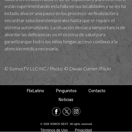
están experimentando esta falla en sus localidades y se les ha
instado ahacer una pausa en los procesos de finalización y
encontrar solucionestemporales hasta que se repare el
sistema automatizado. La situación destaca laimportancia de
abordar las deficiencias en el sistema de salud para
garantizarque todos los niños tengan acceso continuo a la
atención médica necesaria.
© SomosTV LLC-NC / Photo: © Dwain Currier /Flickr
FlixLatino
Pinguinitos
Contacto
Noticias
© 2026 SOMOS NEXT. All rights reserved
Términos de Uso
Privacidad