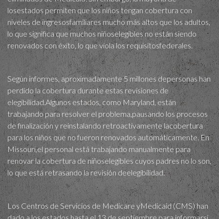
losestados permiten que los niños tengan cobertura con
niveles de ingresosfamiliares mucho más altos que los adultos,
lo que significa que muchos niñoselegibles no están siendo
renovados con éxito, lo que viola los requisitosfederales.
Según informes, aproximadamente 5 millones depersonas han
perdido la cobertura durante estas revisiones de
elegibilidad.Algunos estados, como Maryland, están
trabajando para resolver el problema,pausando los procesos
de finalización y reinstalando retroactivamente lacobertura
para los niños que no fueron renovados automáticamente. En
Missouri,el personal está trabajando manualmente para
renovar la cobertura de niñoselegibles cuyos padres no lo son,
lo que está retrasando la revisión deelegibilidad.
Los Centros de Servicios de Medicare yMedicaid (CMS) han
dado a los estados hasta el 13 de septiembre para informarsi