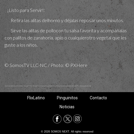
¡Listo para Servir!:
Retira las alitas delhorno y déjalas reposar unos minutos.
Sirve las alitas de pollocon tu salsa favorita y acompáñalas
con palitos de zanahoria, apio o cualquierotro vegetal que les
guste a los niños.
© SomosTV LLC-NC / Photo: © PXHere
----------------------------------------------------------
FlixLatino
Pinguinitos
Contacto
Noticias
© 2026 SOMOS NEXT. All rights reserved