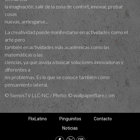
la imaginación, salir de la zona de confort, innovar, probar
cosas
nuevas, arriesgarse...
La creatividad puede manifestarse en actividades como el
arte pero
también en actividades más académicas como las
matemáticas o las
ciencias, ya que ayuda a buscar soluciones innovadoras y
diferentes a
los problemas. Es lo que se conoce también como
pensamiento lateral.
© SomosTV LLC-NC / Photo: © wallpaperflare.com
FlixLatino
Pinguinitos
Contacto
Noticias