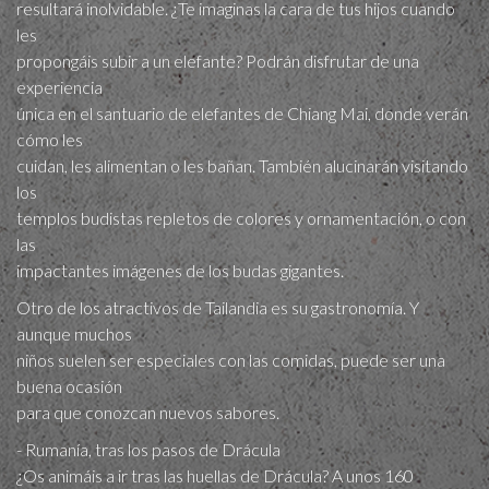
resultará inolvidable. ¿Te imaginas la cara de tus hijos cuando
les
propongáis subir a un elefante? Podrán disfrutar de una
experiencia
única en el santuario de elefantes de Chiang Mai, donde verán
cómo les
cuidan, les alimentan o les bañan. También alucinarán visitando
los
templos budistas repletos de colores y ornamentación, o con
las
impactantes imágenes de los budas gigantes.
Otro de los atractivos de Tailandia es su gastronomía. Y
aunque muchos
niños suelen ser especiales con las comidas, puede ser una
buena ocasión
para que conozcan nuevos sabores.
- Rumanía, tras los pasos de Drácula
¿Os animáis a ir tras las huellas de Drácula? A unos 160